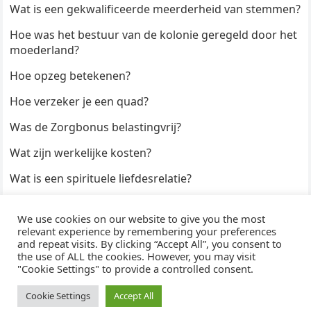
Wat is een gekwalificeerde meerderheid van stemmen?
Hoe was het bestuur van de kolonie geregeld door het
moederland?
Hoe opzeg betekenen?
Hoe verzeker je een quad?
Was de Zorgbonus belastingvrij?
Wat zijn werkelijke kosten?
Wat is een spirituele liefdesrelatie?
Hoe kun je een formulier digitaal ondertekenen?
We use cookies on our website to give you the most
Hoe duur zijn Keukendeurtjes?
relevant experience by remembering your preferences
and repeat visits. By clicking “Accept All”, you consent to
the use of ALL the cookies. However, you may visit
"Cookie Settings" to provide a controlled consent.
© 2026
WijzeAntwoorden
- Thema door
WPEnjoy
· Aangedreven door
WordPress
Cookie Settings
Accept All