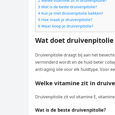
2 Welke vitamine zit in druivenpitolie?
e
t
l
3 Wat is de beste druivenpitolie?
e
n
s
4 Kun je met druivenpitolie bakken?
e
l
g
5 Hoe maak je druivenpitolie?
A
g
e
e
6 Waar koop je druivenpitolie?
p
r
n
r
p
a
Wat doet druivenpitolie 
m
Druivenpitolie draagt bij aan het bevech
verminderd wordt en de huid beter colla
anti-aging olie voor elk huidtype. Voor e
Welke vitamine zit in druive
Druivenpitolie zit vol vitamine E, vitam
Wat is de beste druivenpitolie?