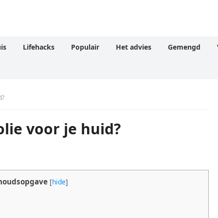
is
Lifehacks
Populair
Het advies
Gemengd
d?
lie voor je huid?
houdsopgave
[
hide
]