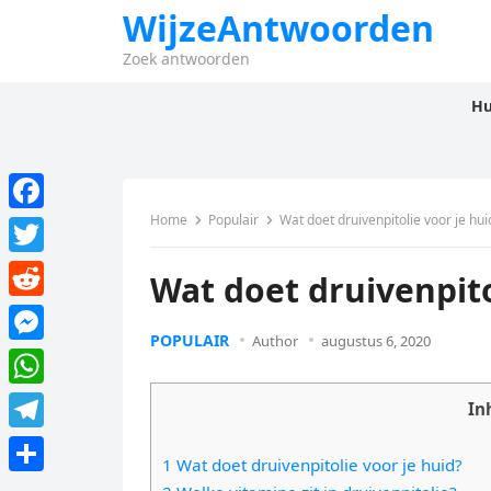
WijzeAntwoorden
Zoek antwoorden
Hu
Home
Populair
Wat doet druivenpitolie voor je hui
F
a
T
Wat doet druivenpito
c
w
R
e
i
POPULAIR
Author
augustus 6, 2020
e
M
b
t
d
e
o
W
t
In
d
s
o
h
e
T
i
s
1 Wat doet druivenpitolie voor je huid?
k
a
r
e
t
D