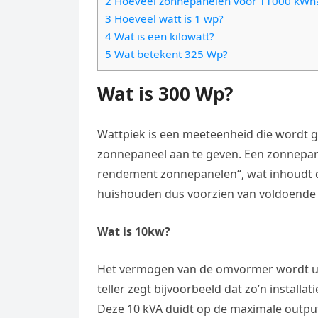
2 Hoeveel zonnepanelen voor 11000 kWh
e
t
l
3 Hoeveel watt is 1 wp?
e
n
s
4 Wat is een kilowatt?
e
l
g
5 Wat betekent 325 Wp?
A
g
e
e
p
r
Wat is 300 Wp?
n
r
p
a
m
Wattpiek is een meeteenheid die wordt 
zonnepaneel aan te geven. Een zonnepane
rendement zonnepanelen“, wat inhoudt 
huishouden dus voorzien van voldoende 
Wat is 10kw?
Het vermogen van de omvormer wordt uit
teller zegt bijvoorbeeld dat zo’n instal
Deze 10 kVA duidt op de maximale output