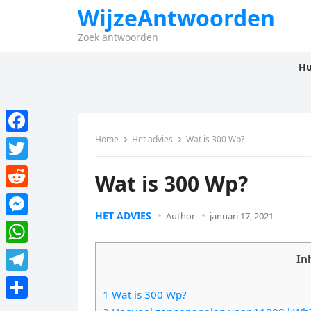
WijzeAntwoorden
Zoek antwoorden
Hu
Home
Het advies
Wat is 300 Wp?
F
a
T
Wat is 300 Wp?
c
w
R
e
i
HET ADVIES
Author
januari 17, 2021
e
M
b
t
d
e
o
W
t
In
d
s
o
h
e
T
i
s
1 Wat is 300 Wp?
k
a
r
e
t
D