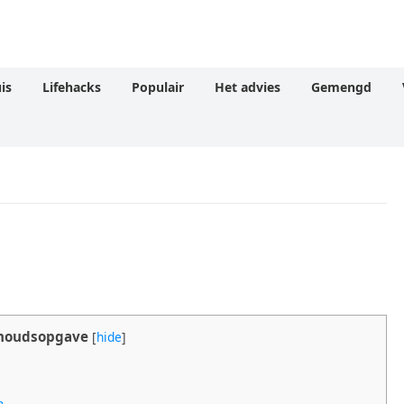
is
Lifehacks
Populair
Het advies
Gemengd
houdsopgave
[
hide
]