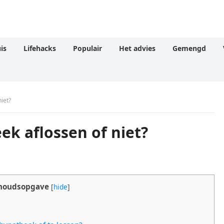
is
Lifehacks
Populair
Het advies
Gemengd
iet?
ek aflossen of niet?
houdsopgave
[
hide
]