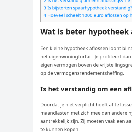
2 Is het verstandig om een aflossingsvrije
e
t
l
3 Is bijstorten spaarhypotheek verstandig
e
n
s
4 Hoeveel scheelt 1000 euro aflossen op 
e
l
g
A
g
e
Wat is beter hypotheek a
e
p
r
n
r
p
a
Een kleine hypotheek aflossen loont bijn
m
het eigenwoningforfait. Je profiteert dan
eigen vermogen boven de vrijstellingsgre
op de vermogensrendementsheffing.
Is het verstandig om een af
Doordat je niet verplicht hoeft af te loss
maandlasten met zich mee dan andere hy
aantrekkelijk zijn. Zij moeten vaak een 
te kunnen kopen.