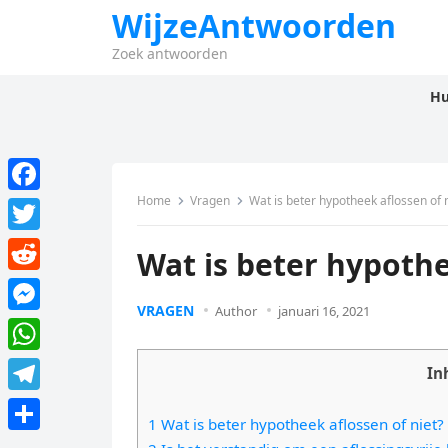
WijzeAntwoorden
Zoek antwoorden
Hu
Home
Vragen
Wat is beter hypotheek aflossen of n
F
a
T
Wat is beter hypothe
c
w
R
e
i
VRAGEN
Author
januari 16, 2021
e
M
b
t
d
e
o
W
t
In
d
s
o
h
e
T
i
s
1 Wat is beter hypotheek aflossen of niet?
k
a
r
e
t
D