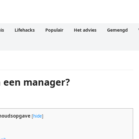
is
Lifehacks
Populair
Het advies
Gemengd
an een manager?
houdsopgave
[
hide
]