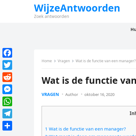
WijzeAntwoorden
Zoek antwoorden
Hu
Home
Vragen
Wat is de functie van een manager?
F
a
T
Wat is de functie v
c
w
R
e
i
VRAGEN
Author
oktober 16, 2020
e
M
b
t
d
e
o
W
t
In
d
s
o
h
e
T
i
s
1 Wat is de functie van een manager?
k
a
r
e
t
D