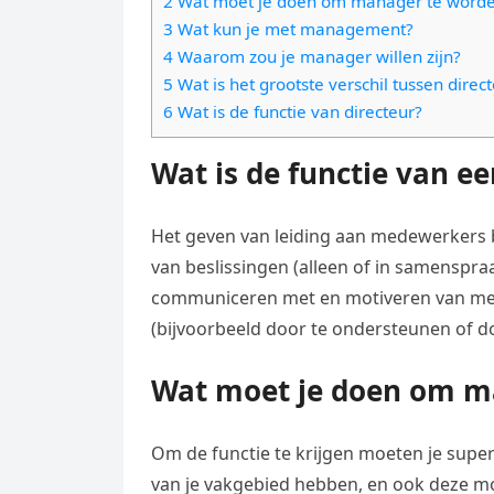
2 Wat moet je doen om manager te word
e
t
l
3 Wat kun je met management?
e
n
s
4 Waarom zou je manager willen zijn?
e
l
g
5 Wat is het grootste verschil tussen dire
A
g
e
e
6 Wat is de functie van directeur?
p
r
n
r
p
a
Wat is de functie van 
m
Het geven van leiding aan medewerkers b
van beslissingen (alleen of in samenspr
communiceren met en motiveren van me
(bijvoorbeeld door te ondersteunen of d
Wat moet je doen om m
Om de functie te krijgen moeten je superi
van je vakgebied hebben, en ook deze mo