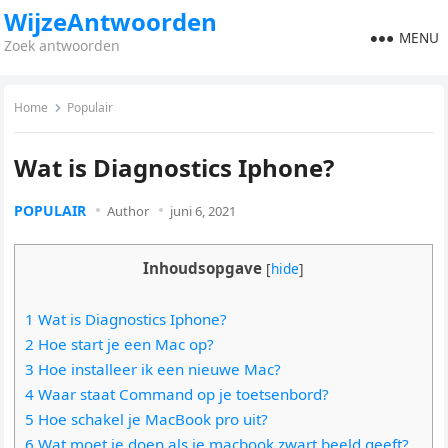
WijzeAntwoorden
MENU
Zoek antwoorden
Home
Populair
Wat is Diagnostics Iphone?
POPULAIR
Author
juni 6, 2021
Inhoudsopgave
[
hide
]
1 Wat is Diagnostics Iphone?
2 Hoe start je een Mac op?
3 Hoe installeer ik een nieuwe Mac?
4 Waar staat Command op je toetsenbord?
5 Hoe schakel je MacBook pro uit?
6 Wat moet je doen als je macbook zwart beeld geeft?