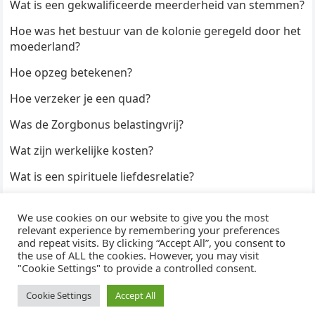
Wat is een gekwalificeerde meerderheid van stemmen?
Hoe was het bestuur van de kolonie geregeld door het
moederland?
Hoe opzeg betekenen?
Hoe verzeker je een quad?
Was de Zorgbonus belastingvrij?
Wat zijn werkelijke kosten?
Wat is een spirituele liefdesrelatie?
Hoe kun je een formulier digitaal ondertekenen?
We use cookies on our website to give you the most
Hoe duur zijn Keukendeurtjes?
relevant experience by remembering your preferences
and repeat visits. By clicking “Accept All”, you consent to
the use of ALL the cookies. However, you may visit
"Cookie Settings" to provide a controlled consent.
© 2026
WijzeAntwoorden
- Thema door
WPEnjoy
· Aangedreven door
WordPress
Cookie Settings
Accept All