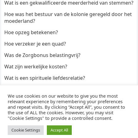
Wat is een gekwalificeerde meerderheid van stemmen?
Hoe was het bestuur van de kolonie geregeld door het
moederland?
Hoe opzeg betekenen?
Hoe verzeker je een quad?
Was de Zorgbonus belastingvrij?
Wat zijn werkelijke kosten?
Wat is een spirituele liefdesrelatie?
Hoe kun je een formulier digitaal ondertekenen?
We use cookies on our website to give you the most
Hoe duur zijn Keukendeurtjes?
relevant experience by remembering your preferences
and repeat visits. By clicking “Accept All”, you consent to
the use of ALL the cookies. However, you may visit
"Cookie Settings" to provide a controlled consent.
© 2026
WijzeAntwoorden
- Thema door
WPEnjoy
· Aangedreven door
WordPress
Cookie Settings
Accept All