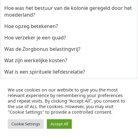
Hoe was het bestuur van de kolonie geregeld door het
moederland?
Hoe opzeg betekenen?
Hoe verzeker je een quad?
Was de Zorgbonus belastingvrij?
Wat zijn werkelijke kosten?
Wat is een spirituele liefdesrelatie?
Hoe kun je een formulier digitaal ondertekenen?
We use cookies on our website to give you the most
Hoe duur zijn Keukendeurtjes?
relevant experience by remembering your preferences
and repeat visits. By clicking “Accept All”, you consent to
the use of ALL the cookies. However, you may visit
"Cookie Settings" to provide a controlled consent.
© 2026
WijzeAntwoorden
- Thema door
WPEnjoy
· Aangedreven door
WordPress
Cookie Settings
Accept All