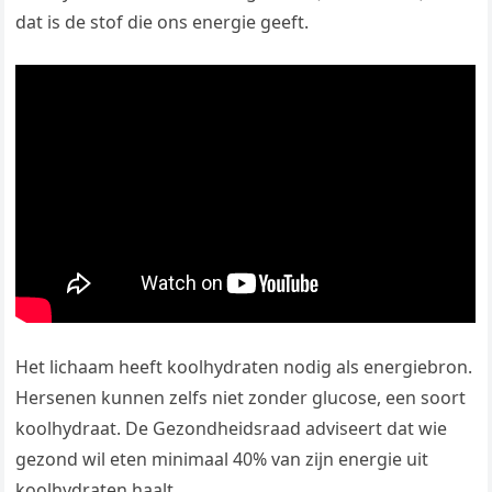
dat is de stof die ons energie geeft.
Het lichaam heeft koolhydraten nodig als energiebron.
Hersenen kunnen zelfs niet zonder glucose, een soort
koolhydraat. De Gezondheidsraad adviseert dat wie
gezond wil eten minimaal 40% van zijn energie uit
koolhydraten haalt.