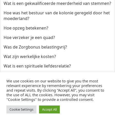
Wat is een gekwalificeerde meerderheid van stemmen?
Hoe was het bestuur van de kolonie geregeld door het
moederland?
Hoe opzeg betekenen?
Hoe verzeker je een quad?
Was de Zorgbonus belastingvrij?
Wat zijn werkelijke kosten?
Wat is een spirituele liefdesrelatie?
Hoe kun je een formulier digitaal ondertekenen?
We use cookies on our website to give you the most
Hoe duur zijn Keukendeurtjes?
relevant experience by remembering your preferences
and repeat visits. By clicking “Accept All”, you consent to
the use of ALL the cookies. However, you may visit
"Cookie Settings" to provide a controlled consent.
© 2026
WijzeAntwoorden
- Thema door
WPEnjoy
· Aangedreven door
WordPress
Cookie Settings
Accept All