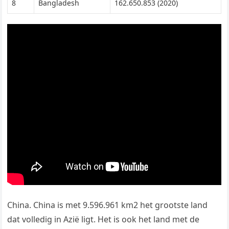
8
Bangladesh
162.650.853 (2020)
China. China is met 9.596.961 km2 het grootste land
dat volledig in Azië ligt. Het is ook het land met de