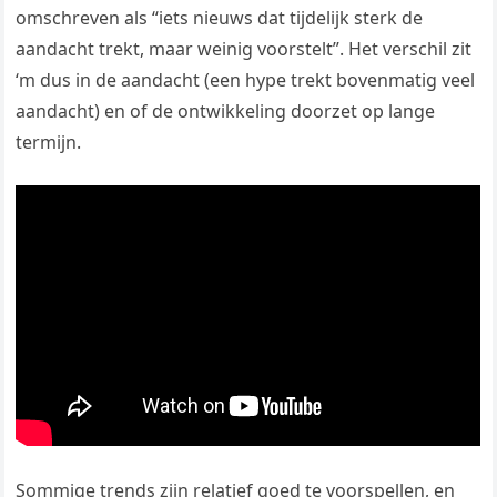
omschreven als “iets nieuws dat tijdelijk sterk de
aandacht trekt, maar weinig voorstelt”. Het verschil zit
‘m dus in de aandacht (een hype trekt bovenmatig veel
aandacht) en of de ontwikkeling doorzet op lange
termijn.
Sommige trends zijn relatief goed te voorspellen, en