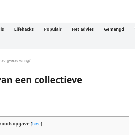
is
Lifehacks
Populair
Het advies
Gemengd
e zorgverzekering?
van een collectieve
houdsopgave
[
hide
]