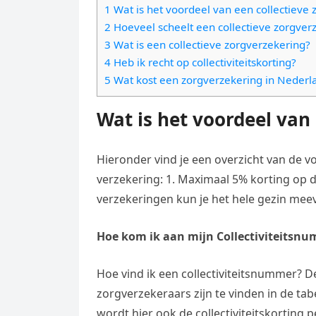
e
t
1 Wat is het voordeel van een collectieve
l
e
n
2 Hoeveel scheelt een collectieve zorgver
s
e
l
3 Wat is een collectieve zorgverzekering?
g
A
g
4 Heb ik recht op collectiviteitskorting?
e
e
p
5 Wat kost een zorgverzekering in Nederl
r
n
r
p
a
Wat is het voordeel van
m
Hieronder vind je een overzicht van de vo
verzekering: 1. Maximaal 5% korting op de
verzekeringen kun je het hele gezin mee
Hoe kom ik aan mijn Collectiviteitsn
Hoe vind ik een collectiviteitsnummer? D
zorgverzekeraars zijn te vinden in de ta
wordt hier ook de collectiviteitskorting