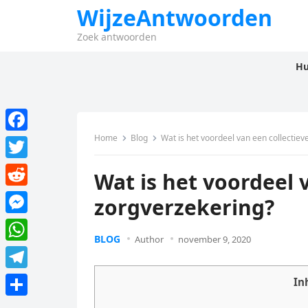
WijzeAntwoorden
Zoek antwoorden
Hu
Home
Blog
Wat is het voordeel van een collectiev
F
a
T
Wat is het voordeel 
c
w
R
zorgverzekering?
e
i
e
M
b
t
BLOG
d
Author
november 9, 2020
e
o
W
t
d
s
o
h
e
T
In
i
s
k
a
r
e
t
D