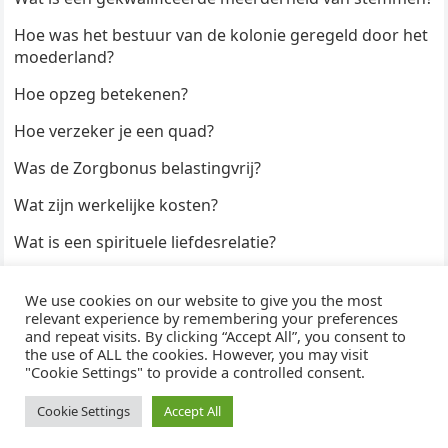
Hoe was het bestuur van de kolonie geregeld door het
moederland?
Hoe opzeg betekenen?
Hoe verzeker je een quad?
Was de Zorgbonus belastingvrij?
Wat zijn werkelijke kosten?
Wat is een spirituele liefdesrelatie?
Hoe kun je een formulier digitaal ondertekenen?
We use cookies on our website to give you the most
Hoe duur zijn Keukendeurtjes?
relevant experience by remembering your preferences
and repeat visits. By clicking “Accept All”, you consent to
the use of ALL the cookies. However, you may visit
"Cookie Settings" to provide a controlled consent.
© 2026
WijzeAntwoorden
- Thema door
WPEnjoy
· Aangedreven door
WordPress
Cookie Settings
Accept All