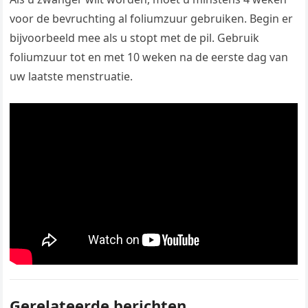
voor de bevruchting al foliumzuur gebruiken. Begin er
bijvoorbeeld mee als u stopt met de pil. Gebruik
foliumzuur tot en met 10 weken na de eerste dag van
uw laatste menstruatie.
Gerelateerde berichten