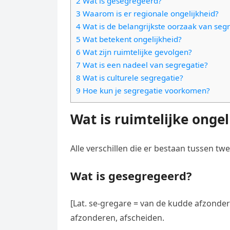
2 Wat is gesegregeerd?
e
t
l
3 Waarom is er regionale ongelijkheid?
e
n
s
4 Wat is de belangrijkste oorzaak van seg
e
l
g
5 Wat betekent ongelijkheid?
A
g
e
e
6 Wat zijn ruimtelijke gevolgen?
p
r
n
7 Wat is een nadeel van segregatie?
r
p
a
8 Wat is culturele segregatie?
9 Hoe kun je segregatie voorkomen?
m
Wat is ruimtelijke ongel
Alle verschillen die er bestaan tussen tw
Wat is gesegregeerd?
[Lat. se-gregare = van de kudde afzondere
afzonderen, afscheiden.