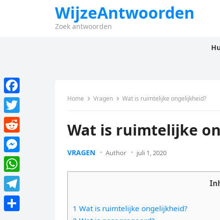
WijzeAntwoorden
Zoek antwoorden
Hu
Home
Vragen
Wat is ruimtelijke ongelijkheid?
F
a
T
Wat is ruimtelijke o
c
w
R
e
i
VRAGEN
Author
juli 1, 2020
e
M
b
t
d
e
o
W
t
In
d
s
o
h
e
T
i
s
1 Wat is ruimtelijke ongelijkheid?
k
a
r
e
t
D