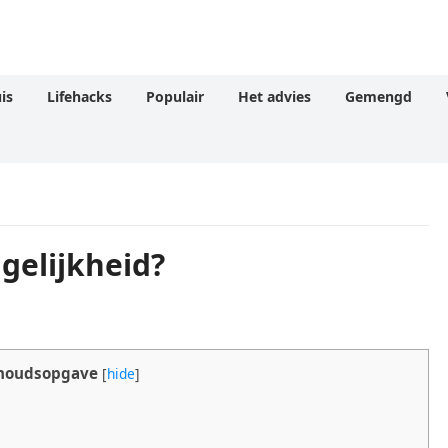
is
Lifehacks
Populair
Het advies
Gemengd
ngelijkheid?
houdsopgave
[
hide
]