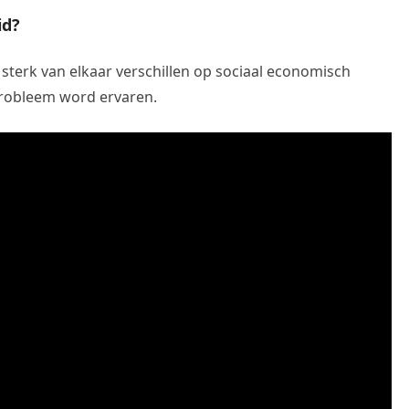
id?
 sterk van elkaar verschillen op sociaal economisch
 probleem word ervaren.