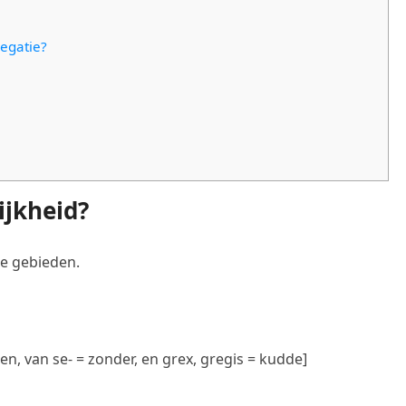
regatie?
ijkheid?
ee gebieden.
n, van se- = zonder, en grex, gregis = kudde]