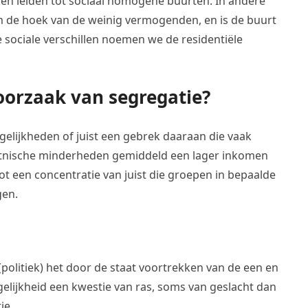
 leiden tot sociaal homogene buurten. In andere
om de hoek van de weinig vermogenden, en is de buurt
 sociale verschillen noemen we de residentiële
 oorzaak van segregatie?
lijkheden of juist een gebrek daaraan die vaak
nische minderheden gemiddeld een lager inkomen
t een concentratie van juist die groepen in bepaalde
gen.
politiek) het door de staat voortrekken van de een en
elijkheid een kwestie van ras, soms van geslacht dan
ie.