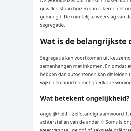
De woonkeuzes die mensen maken kunnen
gevallen staan huizen van rijkeren net 
gemengd. De ruimtelijke weerslag van de
segregatie.
Wat is de belangrijkste
Segregatie kan voortkomen uit keuzemoge
samenhangen met inkomen. En omdat et
hebben dan autochtonen kan dit leiden to
wijken en buurten met goedkope wonin
Wat betekent ongelijkheid?
ongelijkheid – Zelfstandignaamwoord 1. (
achterstellen van de ander ♢ Soms is ong
weer van taal, geloof of seksuele oriëntat