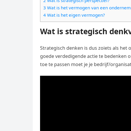
2 Wat is strategisch perspectief?
e
t
l
3 Wat is het vermogen van een ondernem
e
n
s
4 Wat is het eigen vermogen?
e
l
g
A
g
e
Wat is strategisch den
e
p
r
n
r
p
a
Strategisch denken is dus zoiets als het o
m
goede verdedigende actie te bedenken of
toe te passen moet je je bedrijf/organisa