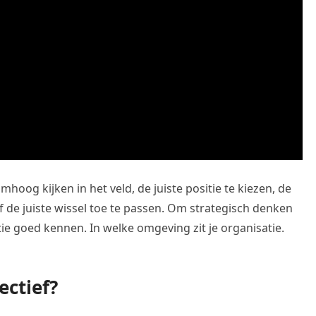
mhoog kijken in het veld, de juiste positie te kiezen, de
 de juiste wissel toe te passen. Om strategisch denken
tie goed kennen. In welke omgeving zit je organisatie.
ectief?