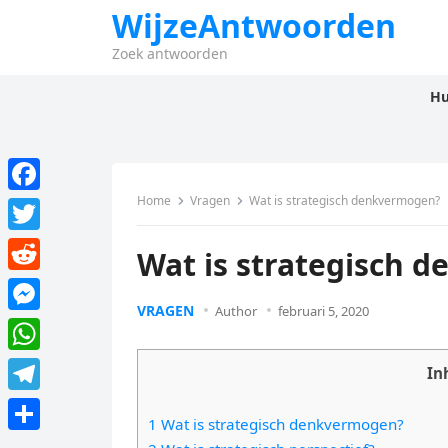
WijzeAntwoorden
Zoek antwoorden
Hu
Home
Vragen
Wat is strategisch denkvermogen?
F
a
T
Wat is strategisch 
c
w
R
e
i
VRAGEN
Author
februari 5, 2020
e
M
b
t
d
e
o
W
t
In
d
s
o
h
e
T
i
s
1 Wat is strategisch denkvermogen?
k
a
r
e
t
D