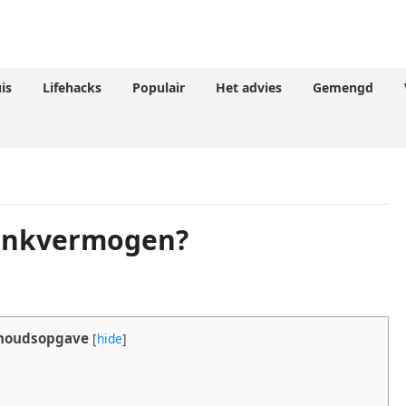
is
Lifehacks
Populair
Het advies
Gemengd
denkvermogen?
houdsopgave
[
hide
]