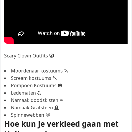
Scary Clown Outfits 🤡
Moordenaar kostuums 🔪
Scream kostuums 🔪
Pompoen Kostuums 🎃
Ledematen 💪
Namaak doodskisten ⚰️
Namaak Grafsteen 🪦
Spinnewebben 🕸️
Hoe kun je verkleed gaan met