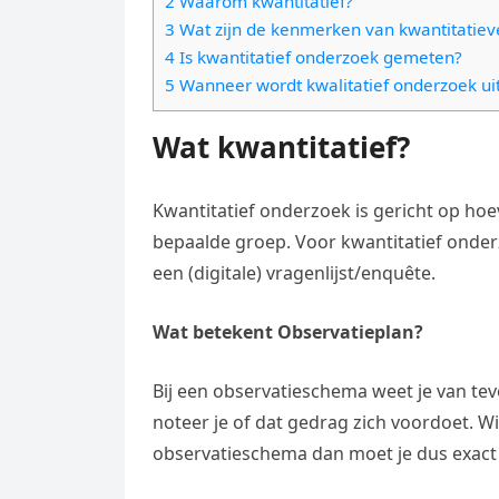
2 Waarom kwantitatief?
e
t
l
3 Wat zijn de kenmerken van kwantitatiev
e
n
s
4 Is kwantitatief onderzoek gemeten?
e
l
g
5 Wanneer wordt kwalitatief onderzoek u
A
g
e
e
p
r
Wat kwantitatief?
n
r
p
a
m
Kwantitatief onderzoek is gericht op hoev
bepaalde groep. Voor kwantitatief onde
een (digitale) vragenlijst/enquête.
Wat betekent Observatieplan?
Bij een observatieschema weet je van tev
noteer je of dat gedrag zich voordoet. 
observatieschema dan moet je dus exact 