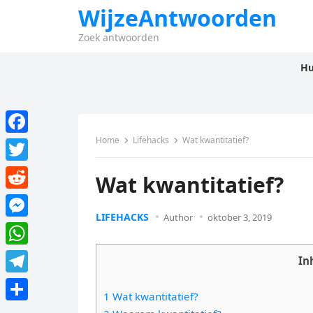
WijzeAntwoorden
Zoek antwoorden
Hu
Home
Lifehacks
Wat kwantitatief?
F
a
T
Wat kwantitatief?
c
w
R
e
i
LIFEHACKS
Author
oktober 3, 2019
e
M
b
t
d
e
o
W
t
In
d
s
o
h
e
T
i
s
1 Wat kwantitatief?
k
a
r
e
t
D