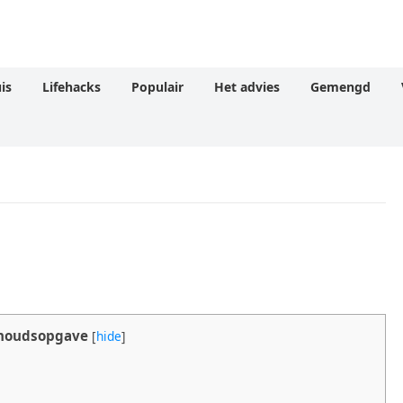
is
Lifehacks
Populair
Het advies
Gemengd
houdsopgave
[
hide
]