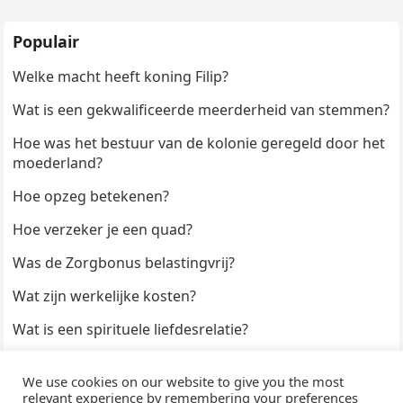
Populair
Welke macht heeft koning Filip?
Wat is een gekwalificeerde meerderheid van stemmen?
Hoe was het bestuur van de kolonie geregeld door het
moederland?
Hoe opzeg betekenen?
Hoe verzeker je een quad?
Was de Zorgbonus belastingvrij?
Wat zijn werkelijke kosten?
Wat is een spirituele liefdesrelatie?
Hoe kun je een formulier digitaal ondertekenen?
We use cookies on our website to give you the most
Hoe duur zijn Keukendeurtjes?
relevant experience by remembering your preferences