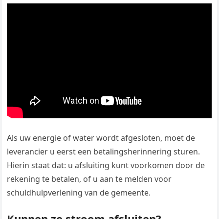
Als uw energie of water wordt afgesloten, moet de
leverancier u eerst een betalingsherinnering sturen.
Hierin staat dat: u afsluiting kunt voorkomen door de
rekening te betalen, of u aan te melden voor
schuldhulpverlening van de gemeente.
Kunnen ze stroom afsluiten?