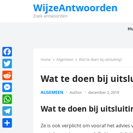
WijzeAntwoorden
Zoek antwoorden
Hu
Home
Algemeen
Wat te doen bij uitsluiting?
F
a
T
Wat te doen bij uitsl
c
w
R
e
i
ALGEMEEN
Author
december 2, 2019
e
M
b
t
d
e
Wat te doen bij uitsluiti
o
W
t
d
s
o
h
e
T
i
s
Ze is ook verplicht om vooraf het advies
k
a
r
e
t
D