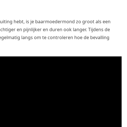
sluiting hebt, is je baarmoedermond zo groot als een
htiger en pijnlijker en duren ook langer. Tijdens de
egelmatig langs om te controleren hoe de bevalling