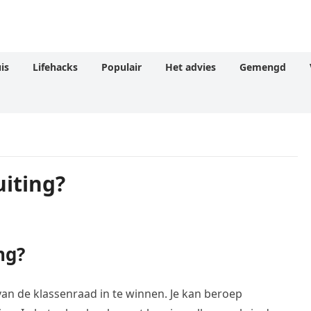
is
Lifehacks
Populair
Het advies
Gemengd
uiting?
ng?
 van de klassenraad in te winnen. Je kan beroep