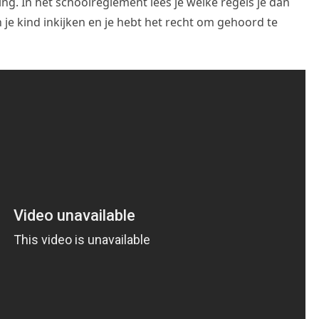
ing. In het schoolreglement lees je welke regels je dan
 je kind inkijken en je hebt het recht om gehoord te