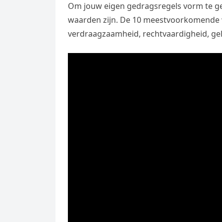
Om jouw eigen gedragsregels vorm te ge
waarden zijn. De 10 meestvoorkomende waa
verdraagzaamheid, rechtvaardigheid, gelijk