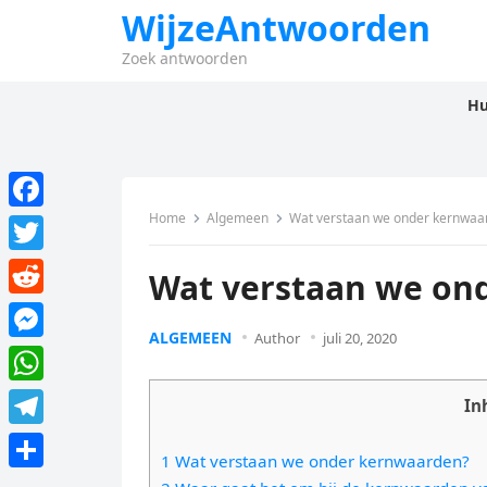
WijzeAntwoorden
Zoek antwoorden
Hu
Home
Algemeen
Wat verstaan we onder kernwaa
F
a
T
Wat verstaan we on
c
w
R
e
i
ALGEMEEN
Author
juli 20, 2020
e
M
b
t
d
e
o
W
t
In
d
s
o
h
e
T
i
s
1 Wat verstaan we onder kernwaarden?
k
a
r
e
t
D