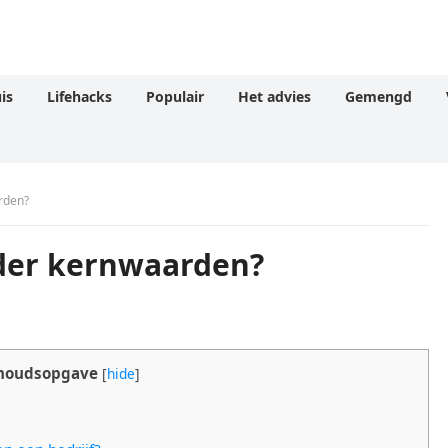
is
Lifehacks
Populair
Het advies
Gemengd
rden?
der kernwaarden?
houdsopgave
[
hide
]