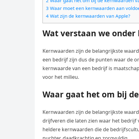
2 Waar gaat het om bij de kernwaarden va
e
t
l
3 Waar moet een kernwaarden aan voldo
e
n
s
4 Wat zijn de kernwaarden van Apple?
e
l
g
A
g
e
Wat verstaan we onder
e
p
r
n
r
p
a
Kernwaarden zijn de belangrijkste waard
m
een bedrijf zijn dus de punten waar de o
kernwaarde van een bedrijf is maatschap
voor het milieu.
Waar gaat het om bij de
Kernwaarden zijn de belangrijkste waard
drijfveren die laten zien waar het bedrijf 
heldere kernwaarden die de bedrijfscultuu
nuchter, daadkrachtig en zorgvuldig.