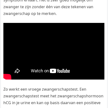
symptoom ervaart. Het is zeer goed mogelijk om
zwanger te zijn zonder één van deze tekenen van
zwangerschap op te merken.
Zo werkt een vroege zwangerschapstest. Een
zwangerschapstest meet het zwangerschapshormoon
hCG in je urine en kan op basis daarvan een positieve