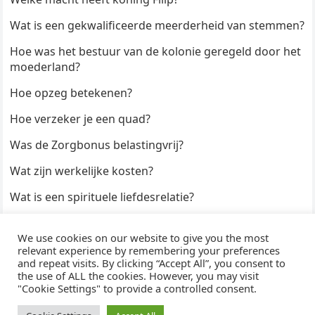
Wat is een gekwalificeerde meerderheid van stemmen?
Hoe was het bestuur van de kolonie geregeld door het
moederland?
Hoe opzeg betekenen?
Hoe verzeker je een quad?
Was de Zorgbonus belastingvrij?
Wat zijn werkelijke kosten?
Wat is een spirituele liefdesrelatie?
Hoe kun je een formulier digitaal ondertekenen?
We use cookies on our website to give you the most
Hoe duur zijn Keukendeurtjes?
relevant experience by remembering your preferences
and repeat visits. By clicking “Accept All”, you consent to
the use of ALL the cookies. However, you may visit
"Cookie Settings" to provide a controlled consent.
© 2026
WijzeAntwoorden
- Thema door
WPEnjoy
· Aangedreven door
WordPress