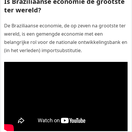
Is Braziliaanse economie de grootste
ter wereld?
De Braziliaanse economie, de op zeven na grootste ter
wereld, is een gemengde economie met een
belangrijke rol voor de nationale ontwikkelingsbank en
(in het verleden) importsubstitutie.