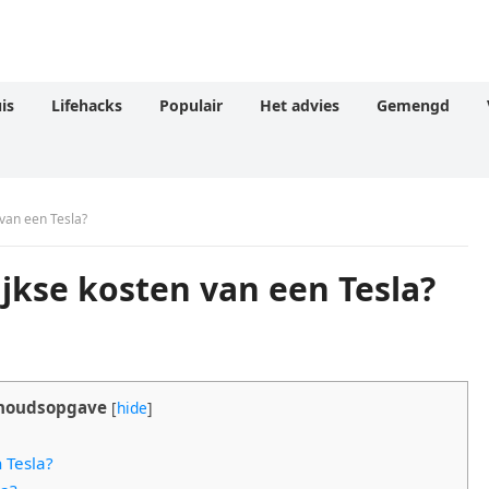
is
Lifehacks
Populair
Het advies
Gemengd
 van een Tesla?
jkse kosten van een Tesla?
houdsopgave
[
hide
]
 Tesla?