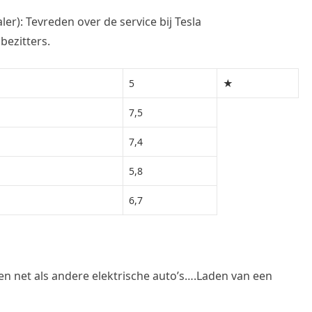
r): Tevreden over de service bij Tesla
bezitters.
5
★
7,5
7,4
5,8
6,7
den net als andere elektrische auto’s….Laden van een