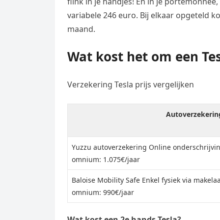
flink in je handjes! En in je portemonnee
variabele 246 euro. Bij elkaar opgeteld 
maand.
Wat kost het om een Tes
Verzekering Tesla prijs vergelijken
Autoverzekerin
Yuzzu autoverzekering Online onderschrijvin
omnium: 1.075€/jaar
Baloise Mobility Safe Enkel fysiek via makela
omnium: 990€/jaar
Wat kost een 2e hands Tesla?