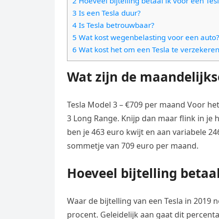
2 Hoeveel bijtelling betaal ik voor een Tes
e
t
l
3 Is een Tesla duur?
e
n
s
4 Is Tesla betrouwbaar?
e
l
g
5 Wat kost wegenbelasting voor een auto
A
g
e
e
6 Wat kost het om een Tesla te verzekere
p
r
n
r
p
a
Wat zijn de maandelijks
m
Tesla Model 3 – €709 per maand Voor het
3 Long Range. Knijp dan maar flink in je
ben je 463 euro kwijt en aan variabele 24
sommetje van 709 euro per maand.
Hoeveel bijtelling betaa
Waar de bijtelling van een Tesla in 2019 n
procent. Geleidelijk aan gaat dit percen