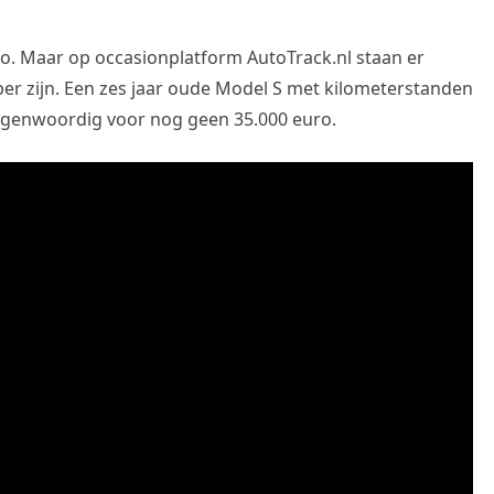
o. Maar op occasionplatform AutoTrack.nl staan er
er zijn. Een zes jaar oude Model S met kilometerstanden
tegenwoordig voor nog geen 35.000 euro.