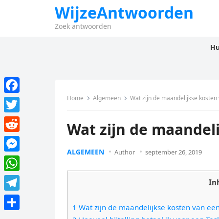
WijzeAntwoorden
Zoek antwoorden
Hu
Home
Algemeen
Wat zijn de maandelijkse kosten
F
a
T
Wat zijn de maandeli
c
w
R
e
i
ALGEMEEN
Author
september 26, 2019
e
M
b
t
d
e
o
W
t
In
d
s
o
h
e
T
i
s
1 Wat zijn de maandelijkse kosten van een
k
a
r
e
t
D