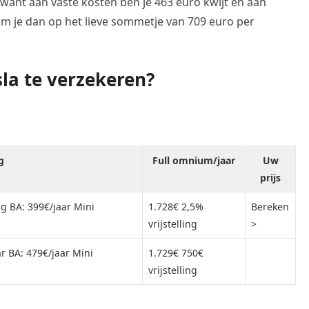
, want aan vaste kosten ben je 463 euro kwijt en aan
kom je dan op het lieve sommetje van 709 euro per
la te verzekeren?
g
Full omnium/jaar
Uw
prijs
g BA: 399€/jaar Mini
1.728€ 2,5%
Bereken
vrijstelling
>
ar BA: 479€/jaar Mini
1.729€ 750€
vrijstelling