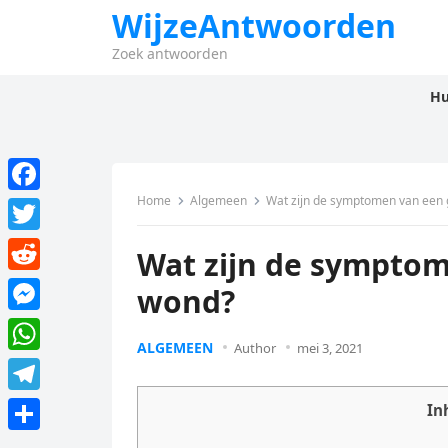
WijzeAntwoorden
Zoek antwoorden
Hu
Home
Algemeen
Wat zijn de symptomen van een 
F
a
T
Wat zijn de symptom
c
w
R
wond?
e
i
e
M
b
t
ALGEMEEN
d
Author
mei 3, 2021
e
o
W
t
d
s
o
h
e
T
In
i
s
k
a
r
e
t
D