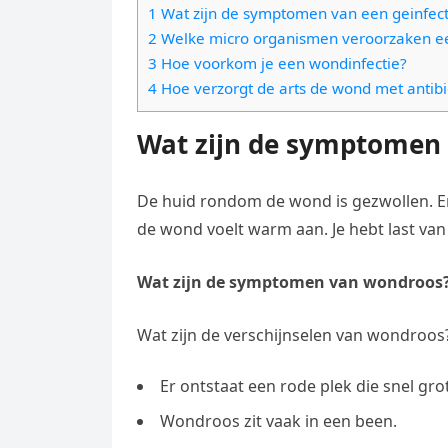
e
t
1 Wat zijn de symptomen van een geinfe
l
e
n
2 Welke micro organismen veroorzaken e
s
e
l
3 Hoe voorkom je een wondinfectie?
g
A
g
4 Hoe verzorgt de arts de wond met antibi
e
e
p
r
n
r
Wat zijn de symptomen 
p
a
m
De huid rondom de wond is gezwollen. 
de wond voelt warm aan. Je hebt last van
Wat zijn de symptomen van wondroos
Wat zijn de verschijnselen van wondroos
Er ontstaat een rode plek die snel gro
Wondroos zit vaak in een been.