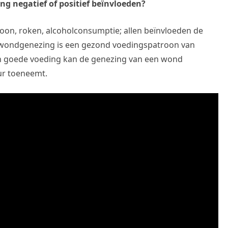
g negatief of positief beïnvloeden?
roon, roken, alcoholconsumptie; allen beïnvloeden de
wondgenezing is een gezond voedingspatroon van
en goede voeding kan de genezing van een wond
r toeneemt.