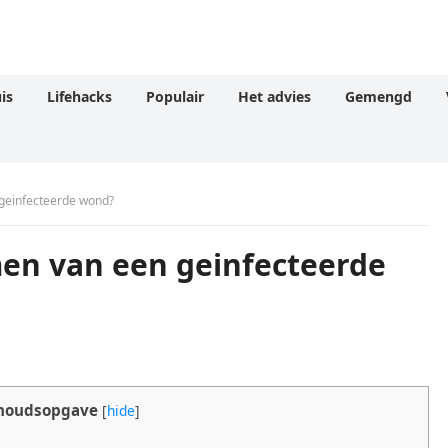
is
Lifehacks
Populair
Het advies
Gemengd
geinfecteerde wond?
en van een geinfecteerde
houdsopgave
[
hide
]