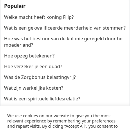
Populair
Welke macht heeft koning Filip?
Wat is een gekwalificeerde meerderheid van stemmen?
Hoe was het bestuur van de kolonie geregeld door het
moederland?
Hoe opzeg betekenen?
Hoe verzeker je een quad?
Was de Zorgbonus belastingvrij?
Wat zijn werkelijke kosten?
Wat is een spirituele liefdesrelatie?
Hoe kun je een formulier digitaal ondertekenen?
We use cookies on our website to give you the most
Hoe duur zijn Keukendeurtjes?
relevant experience by remembering your preferences
and repeat visits. By clicking “Accept All”, you consent to