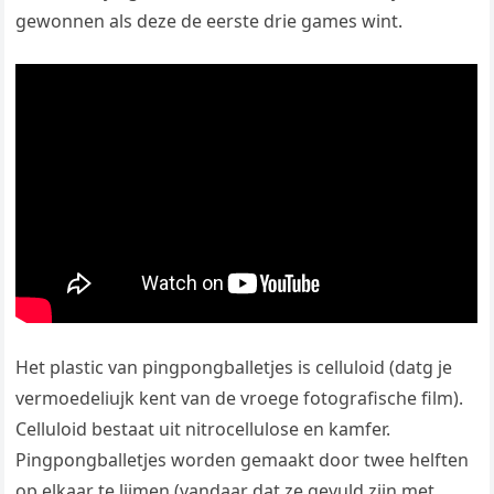
gewonnen als deze de eerste drie games wint.
Het plastic van pingpongballetjes is celluloid (datg je
vermoedeliujk kent van de vroege fotografische film).
Celluloid bestaat uit nitrocellulose en kamfer.
Pingpongballetjes worden gemaakt door twee helften
op elkaar te lijmen (vandaar dat ze gevuld zijn met