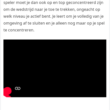
speler moet je dan ook op en top geconcentreerd zijn
om de wedstrijd naar je toe te trekken, ongeacht op
welk niveau je actief bent. Je leert om je volledig van je
omgeving af te sluiten en je alleen nog maar op je spel
te concentreren.