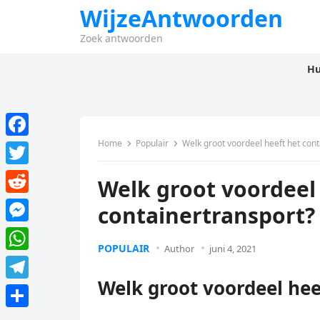
WijzeAntwoorden
Zoek antwoorden
Hu
Home
Populair
Welk groot voordeel heeft het cont
F
a
T
Welk groot voordeel
c
w
R
containertransport?
e
i
e
M
b
t
POPULAIR
d
Author
juni 4, 2021
e
o
W
t
d
s
Welk groot voordeel hee
o
h
e
T
i
s
k
a
r
e
t
D