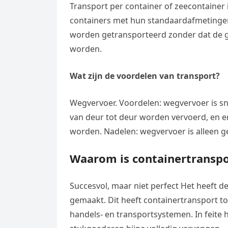
e
Transport per container of zeecontainer 
t
l
e
n
containers met hun standaardafmetingen
s
e
l
worden getransporteerd zonder dat de g
g
A
g
e
worden.
e
p
r
n
r
p
Wat zijn de voordelen van transport?
a
m
Wegvervoer. Voordelen: wegvervoer is s
van deur tot deur worden vervoerd, en e
worden. Nadelen: wegvervoer is alleen ge
Waarom is containertranspo
Succesvol, maar niet perfect Het heeft de
gemaakt. Dit heeft containertransport t
handels- en transportsystemen. In feite 