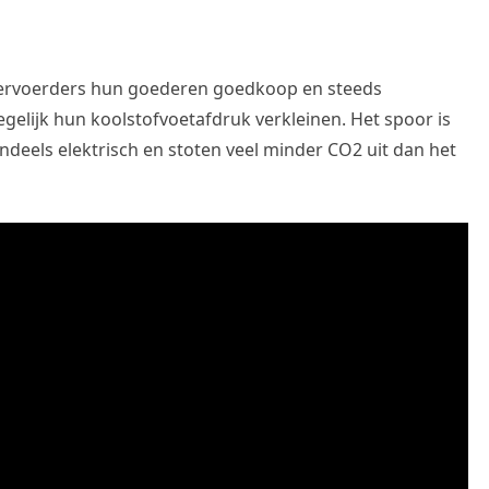
vervoerders hun goederen goedkoop en steeds
tegelijk hun koolstofvoetafdruk verkleinen. Het spoor is
deels elektrisch en stoten veel minder CO2 uit dan het