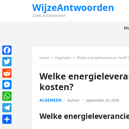
WijzeAntwoorden
Zoek antwoorden
Hu
Home
Algemeen
Welke energieleverancier heeft 
F
a
T
Welke energieleveran
c
w
R
kosten?
e
i
e
M
b
t
ALGEMEEN
d
Author
september 26, 2020
e
o
W
t
d
s
Welke energieleverancie
o
h
e
T
i
s
k
a
r
e
t
D