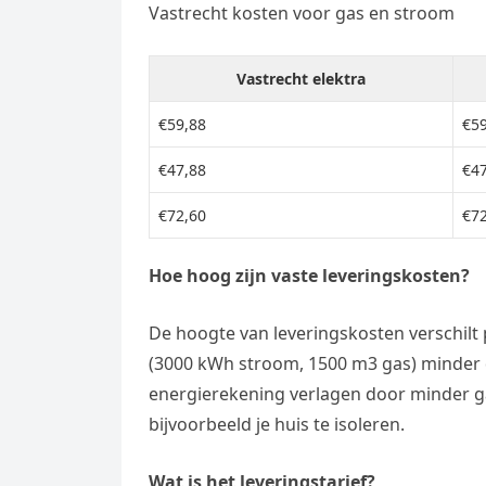
e
Vastrecht kosten voor gas en stroom
t
l
e
n
s
e
l
g
Vastrecht elektra
A
g
e
e
p
€59,88
€59
r
n
r
p
a
€47,88
€47
m
€72,60
€72
Hoe hoog zijn vaste leveringskosten?
De hoogte van leveringskosten verschilt 
(3000 kWh stroom, 1500 m3 gas) minder d
energierekening verlagen door minder g
bijvoorbeeld je huis te isoleren.
Wat is het leveringstarief?