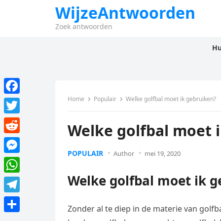
WijzeAntwoorden
Zoek antwoorden
Hu
Home
Populair
Welke golfbal moet ik gebruiken?
F
a
T
Welke golfbal moet 
c
w
R
e
i
POPULAIR
Author
mei 19, 2020
e
M
b
t
d
e
Welke golfbal moet ik g
o
W
t
d
s
o
h
e
T
i
s
Zonder al te diep in de materie van golfb
k
a
r
e
t
D