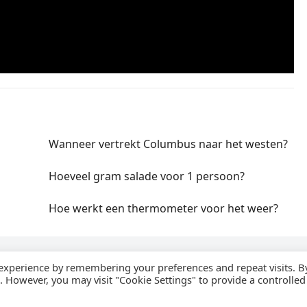
Wanneer vertrekt Columbus naar het westen?
Hoeveel gram salade voor 1 persoon?
Hoe werkt een thermometer voor het weer?
 experience by remembering your preferences and repeat visits. B
s. However, you may visit "Cookie Settings" to provide a controlled
2026
WijzeAntwoorden
- Thema door
WPEnjoy
· Aangedreven door
WordPr