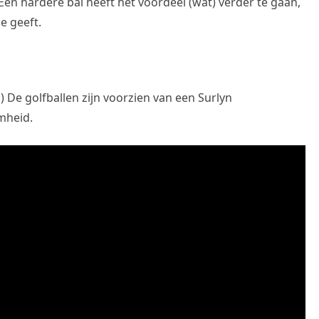
Een hardere bal heeft het voordeel (wat) verder te gaan,
e geeft.
) De golfballen zijn voorzien van een Surlyn
mheid.