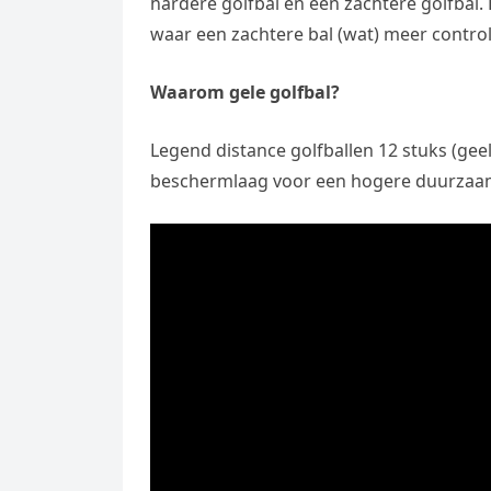
hardere golfbal en een zachtere golfbal. 
e
t
l
e
waar een zachtere bal (wat) meer control
n
s
e
l
g
A
Waarom gele golfbal?
g
e
e
p
r
n
r
Legend distance golfballen 12 stuks (geel
p
a
beschermlaag voor een hogere duurzaa
m