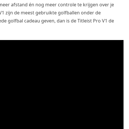
eer afstand én nog meer controle te krijgen over je
 V1 zijn de meest gebruikte golfballen onder de
ede golfbal cadeau geven, dan is de Titleist Pro V1 de