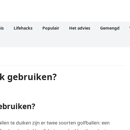
is
Lifehacks
Populair
Het advies
Gemengd
ik gebruiken?
ebruiken?
allen te duiken zijn er twee soorten golfballen: een