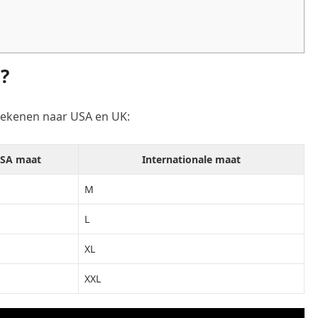
?
ekenen naar USA en UK:
SA maat
Internationale maat
M
L
XL
XXL