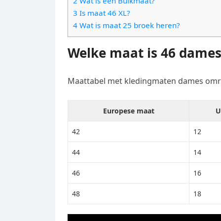
2 Wat is een Buikmaat?
e
t
l
3 Is maat 46 XL?
e
n
s
4 Wat is maat 25 broek heren?
e
l
g
A
g
e
Welke maat is 46 dames
e
p
r
n
r
p
a
Maattabel met kledingmaten dames omr
m
Europese maat
U
42
12
44
14
46
16
48
18