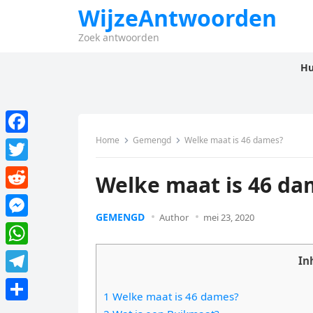
WijzeAntwoorden
Zoek antwoorden
Hu
Home
Gemengd
Welke maat is 46 dames?
F
a
T
Welke maat is 46 da
c
w
R
e
i
GEMENGD
Author
mei 23, 2020
e
M
b
t
d
e
o
W
t
In
d
s
o
h
e
T
i
s
1 Welke maat is 46 dames?
k
a
r
e
t
D