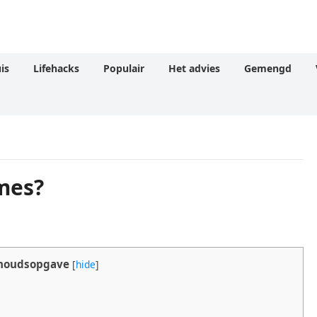
is
Lifehacks
Populair
Het advies
Gemengd
mes?
houdsopgave
[
hide
]