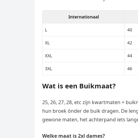
Internationaal
L
40
XL
42
XXL
44
3XL
46
Wat is een Buikmaat?
25, 26, 27, 28, etc zijn kwartmaten = bu
hun broek ònder de buik dragen. De lengt
gewone maten, het achterpand iets lange
Welke maat is 2xl dames?