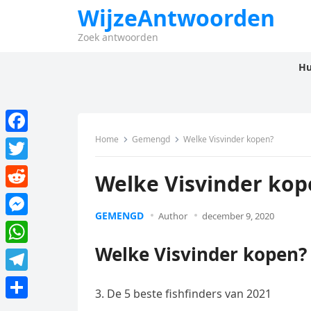
WijzeAntwoorden
Zoek antwoorden
Hu
Home
Gemengd
Welke Visvinder kopen?
F
a
T
Welke Visvinder kop
c
w
R
e
i
GEMENGD
Author
december 9, 2020
e
M
b
t
d
e
Welke Visvinder kopen?
o
W
t
d
s
o
h
e
T
i
s
3. De 5 beste fishfinders van 2021
k
a
r
e
t
D