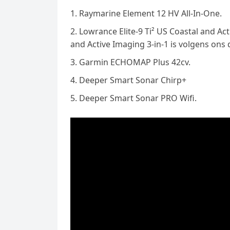
e
t
l
Raymarine Element 12 HV All-In-One.
e
n
s
e
Lowrance Elite-9 Ti² US Coastal and Act
l
g
A
g
and Active Imaging 3-in-1 is volgens ons 
e
e
p
r
Garmin ECHOMAP Plus 42cv.
n
r
p
a
Deeper Smart Sonar Chirp+
m
Deeper Smart Sonar PRO Wifi.