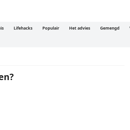
is
Lifehacks
Populair
Het advies
Gemengd
en?