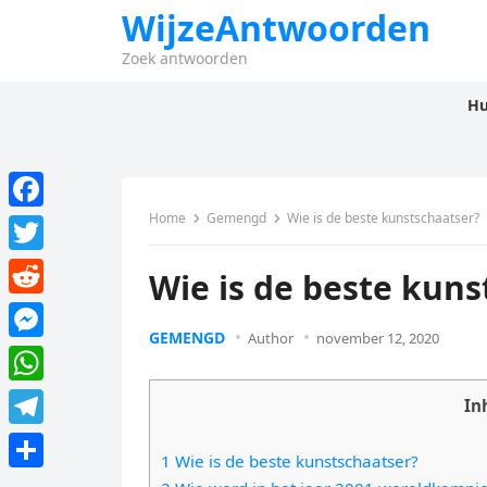
WijzeAntwoorden
Zoek antwoorden
Hu
Home
Gemengd
Wie is de beste kunstschaatser?
F
a
T
Wie is de beste kuns
c
w
R
e
i
GEMENGD
Author
november 12, 2020
e
M
b
t
d
e
o
W
t
In
d
s
o
h
e
T
i
s
1 Wie is de beste kunstschaatser?
k
a
r
e
t
D