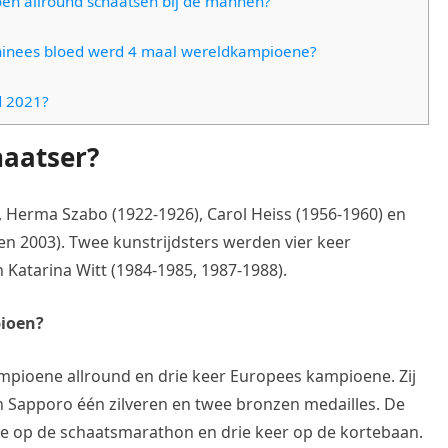
oen allround schaatsen bij de mannen?
Chinees bloed werd 4 maal wereldkampioene?
d 2021?
haatser?
el, Herma Szabo (1922-1926), Carol Heiss (1956-1960) en
 en 2003). Twee kunstrijdsters werden vier keer
 Katarina Witt (1984-1985, 1987-1988).
pioen?
mpioene allround en drie keer Europees kampioene. Zij
n Sapporo één zilveren en twee bronzen medailles. De
ne op de schaatsmarathon en drie keer op de kortebaan.