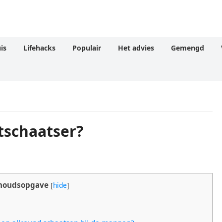
is
Lifehacks
Populair
Het advies
Gemengd
tschaatser?
houdsopgave
[
hide
]