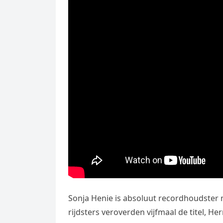
Sonja Henie is absoluut recordhoudster me
rijdsters veroverden vijfmaal de titel, H