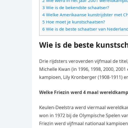
2 Wie werd in het jaar 2001 wereldkampi
e
t
l
3 Wie is de bekendste schaatser?
e
n
s
4 Welke Amerikaanse kunstrijdster met 
e
l
g
5 Hoe moet je kunstschaatsen?
A
g
e
e
6 Wie is de beste schaatser van Nederlan
p
r
n
r
p
a
Wie is de beste kunstsc
m
Drie rijdsters veroverden vijfmaal de tit
Michelle Kwan (in 1996, 1998, 2000, 2001
kampioen, Lily Kronberger (1908-1911) en
Welke Friezin werd 4 maal wereldkam
Keulen-Deelstra werd viermaal wereldka
won in 1972 bij de Olympische Spelen va
Friezin werd vijfmaal nationaal kampioe