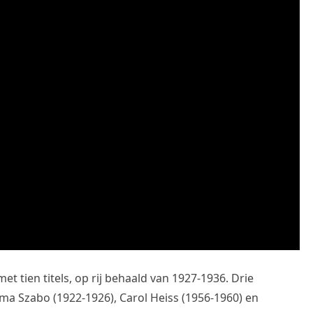
t tien titels, op rij behaald van 1927-1936. Drie
erma Szabo (1922-1926), Carol Heiss (1956-1960) en