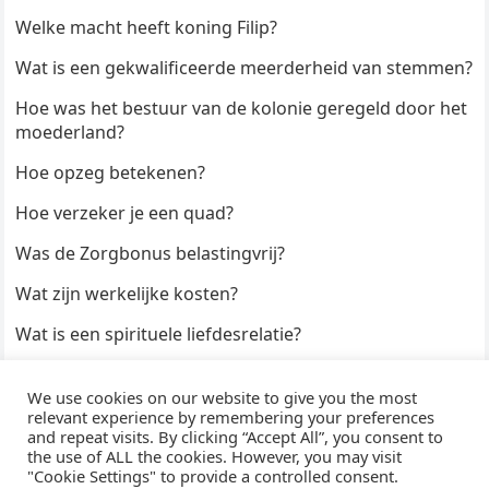
Welke macht heeft koning Filip?
Wat is een gekwalificeerde meerderheid van stemmen?
Hoe was het bestuur van de kolonie geregeld door het
moederland?
Hoe opzeg betekenen?
Hoe verzeker je een quad?
Was de Zorgbonus belastingvrij?
Wat zijn werkelijke kosten?
Wat is een spirituele liefdesrelatie?
Hoe kun je een formulier digitaal ondertekenen?
We use cookies on our website to give you the most
Hoe duur zijn Keukendeurtjes?
relevant experience by remembering your preferences
and repeat visits. By clicking “Accept All”, you consent to
the use of ALL the cookies. However, you may visit
"Cookie Settings" to provide a controlled consent.
© 2026
WijzeAntwoorden
- Thema door
WPEnjoy
· Aangedreven door