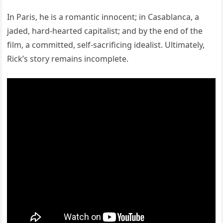
In Paris, he is a romantic innocent; in Casablanca, a
jaded, hard-hearted capitalist; and by the end of the
film, a committed, self-sacrificing idealist. Ultimately,
Rick’s story remains incomplete.