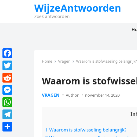
WijzeAntwoorden
Zoek antwoorden
Hu
Home
Vragen
Waarom is stofwisseling belangrijk?
F
a
T
Waarom is stofwissel
c
w
R
e
i
VRAGEN
Author
november 14, 2020
e
M
b
t
d
e
o
W
t
In
d
s
o
h
e
T
i
s
1 Waarom is stofwisseling belangrijk?
k
a
r
e
t
D