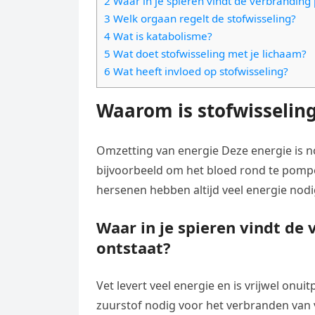
2 Waar in je spieren vindt de verbranding 
e
t
l
3 Welk orgaan regelt de stofwisseling?
e
n
s
4 Wat is katabolisme?
e
l
g
5 Wat doet stofwisseling met je lichaam?
A
g
e
e
6 Wat heeft invloed op stofwisseling?
p
r
n
r
p
a
Waarom is stofwisseling
m
Omzetting van energie Deze energie is no
bijvoorbeeld om het bloed rond te pomp
hersenen hebben altijd veel energie nodi
Waar in je spieren vindt de 
ontstaat?
Vet levert veel energie en is vrijwel onuit
zuurstof nodig voor het verbranden van v