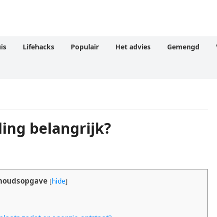
is
Lifehacks
Populair
Het advies
Gemengd
ing belangrijk?
houdsopgave
[
hide
]